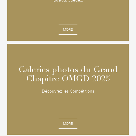
Båstad, Suède...
MORE
Galeries photos du Grand
Galeries photos du Grand
Chapitre OMGD 2025
Chapitre OMGD 2025
Découvrez les Compétitions
MORE