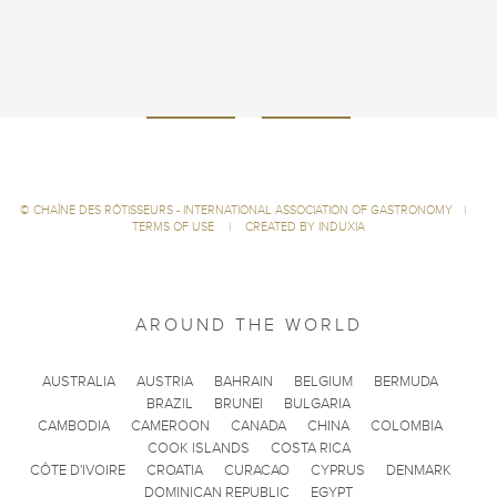
©
CHAÎNE DES RÔTISSEURS - INTERNATIONAL ASSOCIATION OF GASTRONOMY
|
TERMS OF USE
|
CREATED BY INDUXIA
AROUND THE WORLD
AUSTRALIA
AUSTRIA
BAHRAIN
BELGIUM
BERMUDA
BRAZIL
BRUNEI
BULGARIA
CAMBODIA
CAMEROON
CANADA
CHINA
COLOMBIA
COOK ISLANDS
COSTA RICA
CÔTE D'IVOIRE
CROATIA
CURACAO
CYPRUS
DENMARK
DOMINICAN REPUBLIC
EGYPT